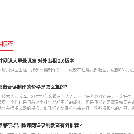
G标签
6寸网课大屏录课室 对外出租 2.0版本
大屏录课室出租，成都网课制作公司，成都在线课录制教室，成都86寸大屏网
都市录课制作的价格是怎么算的？
、技术人员成本。21世纪什么最贵：人才，一个好的网课产品，一定是经
经费，个性化是目前这个社会最耗不起的成本。但是我们的网课又需要在
他会有很多成熟的模板，供我们的培训机构来选择。这些模板化的产品，视觉
都考研培训微课网课录制教室有何推荐?