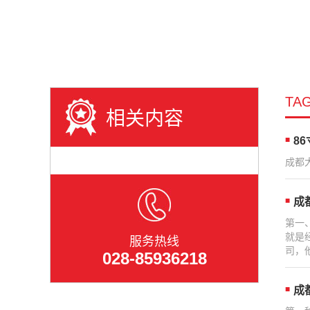
TA
相关内容
8
成都
成
第一
就是
服务热线
司，
028-85936218
成