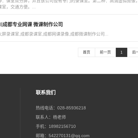
种：课堂双分屏，并且该公司设有专门的录课室。第二种：高清虚拟抠像，
室，交通方便。...
川成都专业网课 微课制作公司
大屏录课室,成都录课室,成都网课录像,成都微课制作公司...
首页
前一页
1
后
联系我们
热线电话：028-85936218
联系人：杨老师
手机：18982156710
邮箱：542270131@qq.com